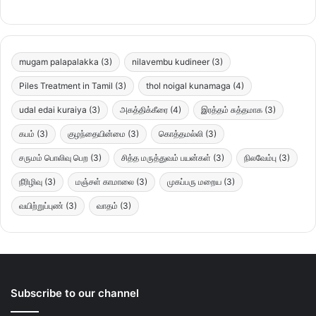
mugam palapalakka
(3)
nilavembu kudineer
(3)
Piles Treatment in Tamil
(3)
thol noigal kunamaga
(4)
udal edai kuraiya
(3)
அகத்திக்கீரை
(4)
இரத்தம் சுத்தமாக
(3)
கபம்
(3)
குழந்தையின்மை
(3)
கொத்தமல்லி
(3)
சருமம் பொலிவு பெற
(3)
சித்த மருத்துவம் பயன்கள்
(3)
நிலவேம்பு
(3)
நீரிழிவு
(3)
மஞ்சள் காமாலை
(3)
முகப்பரு மறைய
(3)
வயிற்றுப்புண்
(3)
வாதம்
(3)
Subscribe to our channel