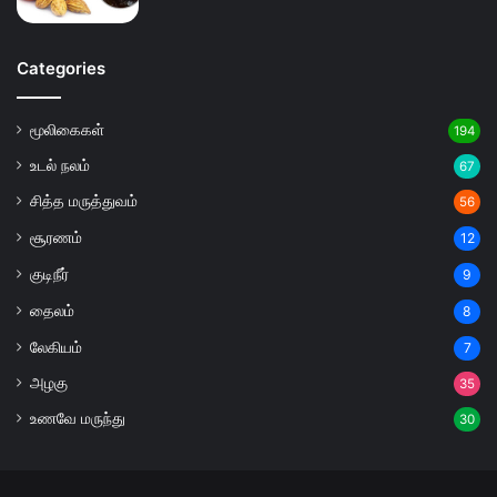
Categories
மூலிகைகள்
194
உடல் நலம்
67
சித்த மருத்துவம்
56
சூரணம்
12
குடிநீர்
9
தைலம்
8
லேகியம்
7
அழகு
35
உணவே மருந்து
30