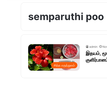
semparuthi poo
admin
No
இதயம், மூ
குளிர்பானம
சித்த மருத்துவம்