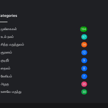
ategories
மூலிகைகள்
194
உடல் நலம்
67
சித்த மருத்துவம்
56
சூரணம்
12
குடிநீர்
9
தைலம்
8
லேகியம்
7
அழகு
35
உணவே மருந்து
30