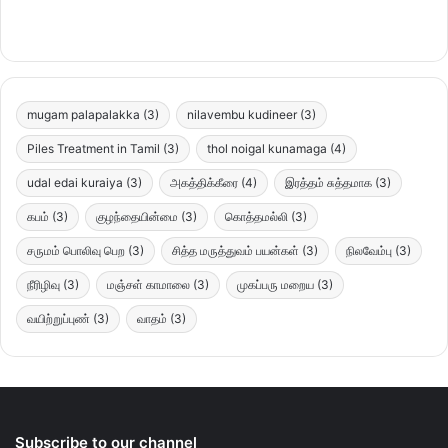
mugam palapalakka
(3)
nilavembu kudineer
(3)
Piles Treatment in Tamil
(3)
thol noigal kunamaga
(4)
udal edai kuraiya
(3)
அகத்திக்கீரை
(4)
இரத்தம் சுத்தமாக
(3)
கபம்
(3)
குழந்தையின்மை
(3)
கொத்தமல்லி
(3)
சருமம் பொலிவு பெற
(3)
சித்த மருத்துவம் பயன்கள்
(3)
நிலவேம்பு
(3)
நீரிழிவு
(3)
மஞ்சள் காமாலை
(3)
முகப்பரு மறைய
(3)
வயிற்றுப்புண்
(3)
வாதம்
(3)
Subscribe to our channel