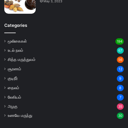
May 3, 2023
Categories
மூலிகைகள்
194
உடல் நலம்
67
சித்த மருத்துவம்
56
சூரணம்
12
குடிநீர்
9
தைலம்
8
லேகியம்
7
அழகு
35
உணவே மருந்து
30