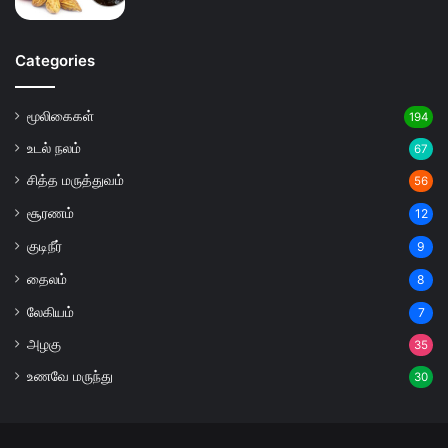
Categories
மூலிகைகள்
194
உடல் நலம்
67
சித்த மருத்துவம்
56
சூரணம்
12
குடிநீர்
9
தைலம்
8
லேகியம்
7
அழகு
35
உணவே மருந்து
30