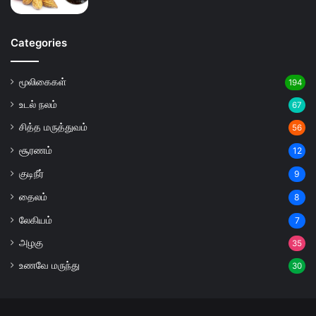
Categories
மூலிகைகள்
194
உடல் நலம்
67
சித்த மருத்துவம்
56
சூரணம்
12
குடிநீர்
9
தைலம்
8
லேகியம்
7
அழகு
35
உணவே மருந்து
30