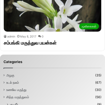
மூலிகைகள்
admin
May 8, 2017
0
சம்பங்கி மருத்துவ பயன்கள்
Categories
அழகு
(35)
உடல் நலம்
(67)
உணவே மருந்து
(30)
சித்த மருத்துவம்
(56)
குடிநீர்
(9)