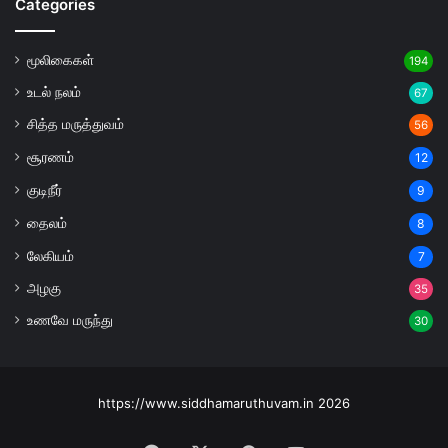
Categories
மூலிகைகள்
194
உடல் நலம்
67
சித்த மருத்துவம்
56
சூரணம்
12
குடிநீர்
9
தைலம்
8
லேகியம்
7
அழகு
35
உணவே மருந்து
30
https://www.siddhamaruthuvam.in 2026