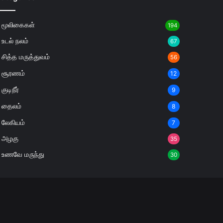
மூலிகைகள்
194
உடல் நலம்
67
சித்த மருத்துவம்
56
சூரணம்
12
குடிநீர்
9
தைலம்
8
லேகியம்
7
அழகு
35
உணவே மருந்து
30