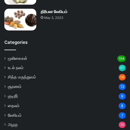
திரிபலா லேகியம்
May 3, 2023
Categories
மூலிகைகள்
194
உடல் நலம்
67
சித்த மருத்துவம்
56
சூரணம்
12
குடிநீர்
9
தைலம்
8
லேகியம்
7
அழகு
35