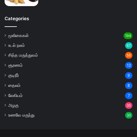
Categories
மூலிகைகள்
194
உடல் நலம்
67
சித்த மருத்துவம்
56
சூரணம்
12
குடிநீர்
9
தைலம்
8
லேகியம்
7
அழகு
35
உணவே மருந்து
30