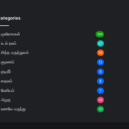
ategories
மூலிகைகள்
194
உடல் நலம்
67
சித்த மருத்துவம்
56
சூரணம்
12
குடிநீர்
9
தைலம்
8
லேகியம்
7
அழகு
35
உணவே மருந்து
30