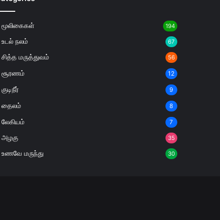
மூலிகைகள்
194
உடல் நலம்
67
சித்த மருத்துவம்
56
சூரணம்
12
குடிநீர்
9
தைலம்
8
லேகியம்
7
அழகு
35
உணவே மருந்து
30