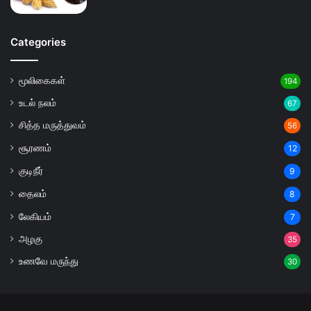
Categories
மூலிகைகள்
194
உடல் நலம்
67
சித்த மருத்துவம்
56
சூரணம்
12
குடிநீர்
9
தைலம்
8
லேகியம்
7
அழகு
35
உணவே மருந்து
30