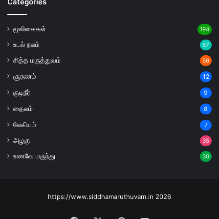
Categories
மூலிகைகள்
194
உடல் நலம்
67
சித்த மருத்துவம்
56
சூரணம்
12
குடிநீர்
9
தைலம்
8
லேகியம்
7
அழகு
35
உணவே மருந்து
30
https://www.siddhamaruthuvam.in 2026