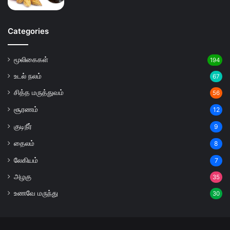
Categories
மூலிகைகள்
194
உடல் நலம்
67
சித்த மருத்துவம்
56
சூரணம்
12
குடிநீர்
9
தைலம்
8
லேகியம்
7
அழகு
35
உணவே மருந்து
30