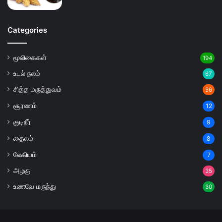
Categories
மூலிகைகள்
194
உடல் நலம்
67
சித்த மருத்துவம்
56
சூரணம்
12
குடிநீர்
9
தைலம்
8
லேகியம்
7
அழகு
35
உணவே மருந்து
30