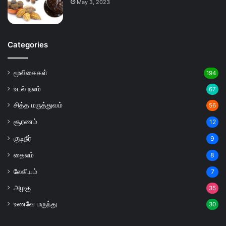
May 3, 2023
Categories
மூலிகைகள்
194
உடல் நலம்
67
சித்த மருத்துவம்
56
சூரணம்
12
குடிநீர்
9
தைலம்
8
லேகியம்
7
அழகு
35
உணவே மருந்து
30