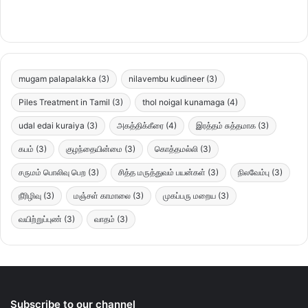
mugam palapalakka
(3)
nilavembu kudineer
(3)
Piles Treatment in Tamil
(3)
thol noigal kunamaga
(4)
udal edai kuraiya
(3)
அகத்திக்கீரை
(4)
இரத்தம் சுத்தமாக
(3)
கபம்
(3)
குழந்தையின்மை
(3)
கொத்தமல்லி
(3)
சருமம் பொலிவு பெற
(3)
சித்த மருத்துவம் பயன்கள்
(3)
நிலவேம்பு
(3)
நீரிழிவு
(3)
மஞ்சள் காமாலை
(3)
முகப்பரு மறைய
(3)
வயிற்றுப்புண்
(3)
வாதம்
(3)
Subscribe to our channel