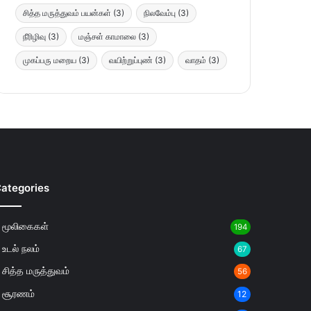
சித்த மருத்துவம் பயன்கள்
(3)
நிலவேம்பு
(3)
நீரிழிவு
(3)
மஞ்சள் காமாலை
(3)
முகப்பரு மறைய
(3)
வயிற்றுப்புண்
(3)
வாதம்
(3)
ategories
மூலிகைகள்
194
உடல் நலம்
67
சித்த மருத்துவம்
56
சூரணம்
12