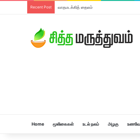
Recent Post
வாதமடக்கித் தைலம்
Home
மூலிகைகள்
உடல் நலம்
அழகு
உணவே 