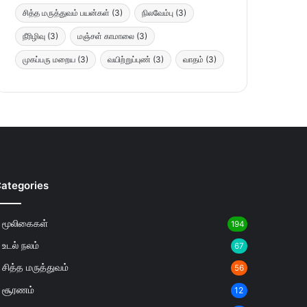
சித்த மருத்துவம் பயன்கள்
(3)
நிலவேம்பு
(3)
நீரிழிவு
(3)
மஞ்சள் காமாலை
(3)
முகப்பரு மறைய
(3)
வயிற்றுப்புண்
(3)
வாதம்
(3)
ategories
மூலிகைகள்
194
உடல் நலம்
67
சித்த மருத்துவம்
56
சூரணம்
12