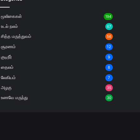
மூலிகைகள்
194
உடல் நலம்
67
சித்த மருத்துவம்
56
சூரணம்
12
குடிநீர்
9
தைலம்
8
லேகியம்
7
அழகு
35
உணவே மருந்து
30