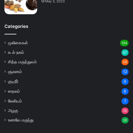
May 3, 2023
Categories
மூலிகைகள்
194
உடல் நலம்
67
சித்த மருத்துவம்
56
சூரணம்
12
குடிநீர்
9
தைலம்
8
லேகியம்
7
அழகு
35
உணவே மருந்து
30