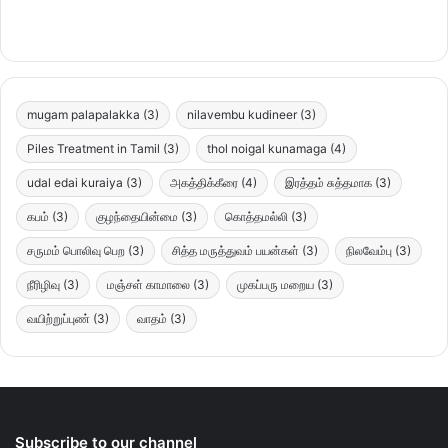
mugam palapalakka
(3)
nilavembu kudineer
(3)
Piles Treatment in Tamil
(3)
thol noigal kunamaga
(4)
udal edai kuraiya
(3)
அகத்திக்கீரை
(4)
இரத்தம் சுத்தமாக
(3)
கபம்
(3)
குழந்தையின்மை
(3)
கொத்தமல்லி
(3)
சருமம் பொலிவு பெற
(3)
சித்த மருத்துவம் பயன்கள்
(3)
நிலவேம்பு
(3)
நீரிழிவு
(3)
மஞ்சள் காமாலை
(3)
முகப்பரு மறைய
(3)
வயிற்றுப்புண்
(3)
வாதம்
(3)
Subscribe to our channel