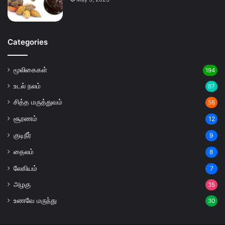
Categories
மூலிகைகள்
194
உடல் நலம்
67
சித்த மருத்துவம்
56
சூரணம்
12
குடிநீர்
9
தைலம்
8
லேகியம்
7
அழகு
35
உணவே மருந்து
30