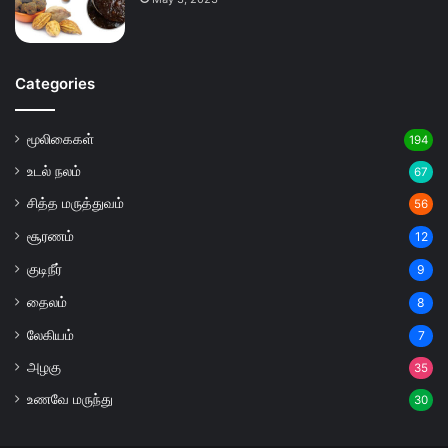
Categories
மூலிகைகள்
194
உடல் நலம்
67
சித்த மருத்துவம்
56
சூரணம்
12
குடிநீர்
9
தைலம்
8
லேகியம்
7
அழகு
35
உணவே மருந்து
30