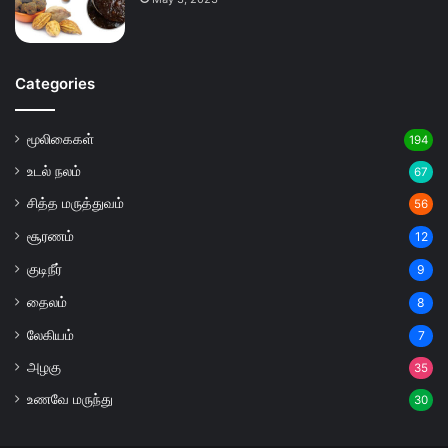
Categories
மூலிகைகள்
194
உடல் நலம்
67
சித்த மருத்துவம்
56
சூரணம்
12
குடிநீர்
9
தைலம்
8
லேகியம்
7
அழகு
35
உணவே மருந்து
30