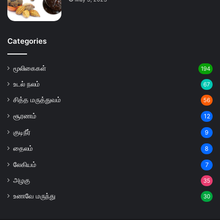
Categories
மூலிகைகள்
194
உடல் நலம்
67
சித்த மருத்துவம்
56
சூரணம்
12
குடிநீர்
9
தைலம்
8
லேகியம்
7
அழகு
35
உணவே மருந்து
30