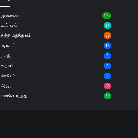
மூலிகைகள்
194
உடல் நலம்
67
சித்த மருத்துவம்
56
சூரணம்
12
குடிநீர்
9
தைலம்
8
லேகியம்
7
அழகு
35
உணவே மருந்து
30