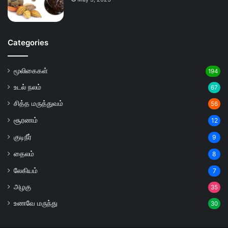
Categories
மூலிகைகள்
194
உடல் நலம்
67
சித்த மருத்துவம்
56
சூரணம்
12
குடிநீர்
9
தைலம்
8
லேகியம்
7
அழகு
35
உணவே மருந்து
30