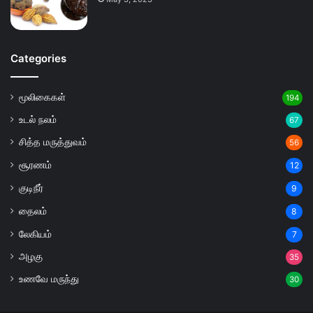
Categories
மூலிகைகள்
194
உடல் நலம்
67
சித்த மருத்துவம்
56
சூரணம்
12
குடிநீர்
9
தைலம்
8
லேகியம்
7
அழகு
35
உணவே மருந்து
30