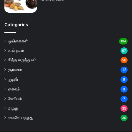
Categories
மூலிகைகள்
194
உடல் நலம்
67
சித்த மருத்துவம்
56
சூரணம்
12
குடிநீர்
9
தைலம்
8
லேகியம்
7
அழகு
35
உணவே மருந்து
30