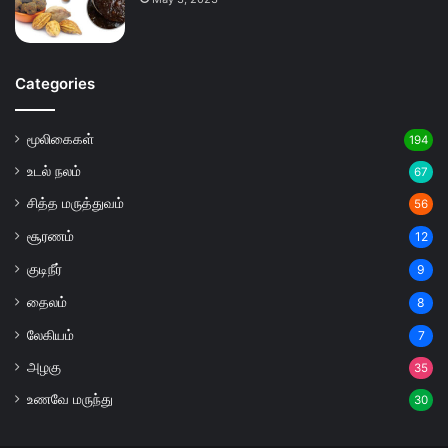
Categories
மூலிகைகள்
194
உடல் நலம்
67
சித்த மருத்துவம்
56
சூரணம்
12
குடிநீர்
9
தைலம்
8
லேகியம்
7
அழகு
35
உணவே மருந்து
30