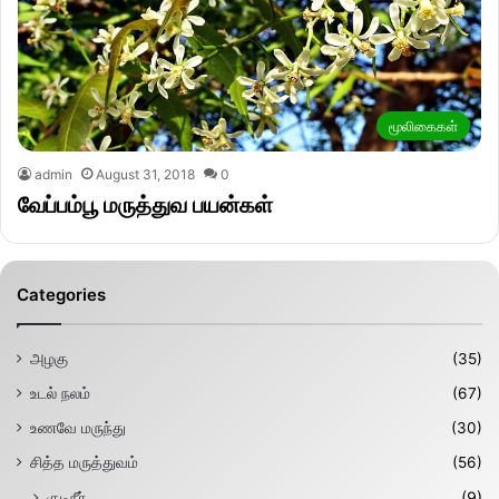
மூலிகைகள்
admin
August 31, 2018
0
வேப்பம்பூ மருத்துவ பயன்கள்
Categories
அழகு
(35)
உடல் நலம்
(67)
உணவே மருந்து
(30)
சித்த மருத்துவம்
(56)
குடிநீர்
(9)