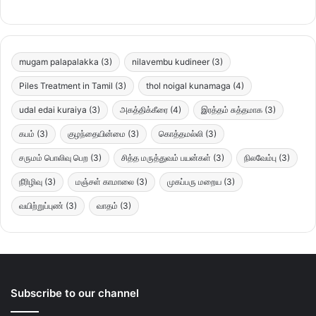
mugam palapalakka
(3)
nilavembu kudineer
(3)
Piles Treatment in Tamil
(3)
thol noigal kunamaga
(4)
udal edai kuraiya
(3)
அகத்திக்கீரை
(4)
இரத்தம் சுத்தமாக
(3)
கபம்
(3)
குழந்தையின்மை
(3)
கொத்தமல்லி
(3)
சருமம் பொலிவு பெற
(3)
சித்த மருத்துவம் பயன்கள்
(3)
நிலவேம்பு
(3)
நீரிழிவு
(3)
மஞ்சள் காமாலை
(3)
முகப்பரு மறைய
(3)
வயிற்றுப்புண்
(3)
வாதம்
(3)
Subscribe to our channel