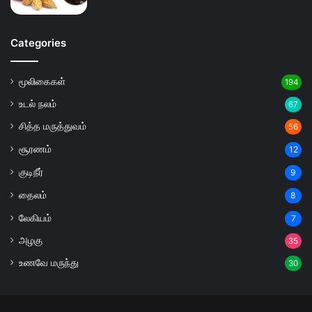
Categories
மூலிகைகள்
194
உடல் நலம்
67
சித்த மருத்துவம்
56
சூரணம்
12
குடிநீர்
9
தைலம்
8
லேகியம்
7
அழகு
35
உணவே மருந்து
30