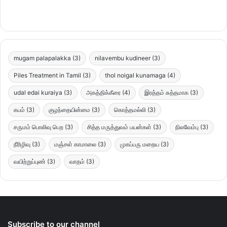
mugam palapalakka
(3)
nilavembu kudineer
(3)
Piles Treatment in Tamil
(3)
thol noigal kunamaga
(4)
udal edai kuraiya
(3)
அகத்திக்கீரை
(4)
இரத்தம் சுத்தமாக
(3)
கபம்
(3)
குழந்தையின்மை
(3)
கொத்தமல்லி
(3)
சருமம் பொலிவு பெற
(3)
சித்த மருத்துவம் பயன்கள்
(3)
நிலவேம்பு
(3)
நீரிழிவு
(3)
மஞ்சள் காமாலை
(3)
முகப்பரு மறைய
(3)
வயிற்றுப்புண்
(3)
வாதம்
(3)
Subscribe to our channel