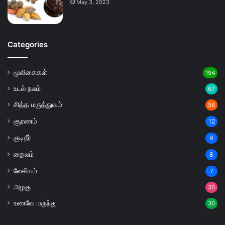
May 3, 2023
Categories
மூலிகைகள்
194
உடல் நலம்
67
சித்த மருத்துவம்
56
சூரணம்
12
குடிநீர்
9
தைலம்
8
லேகியம்
7
அழகு
35
உணவே மருந்து
30