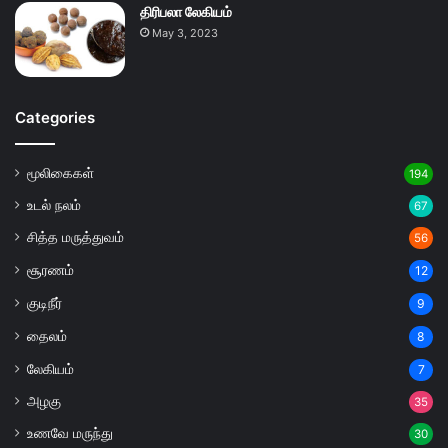
திரிபலா லேகியம்
May 3, 2023
Categories
மூலிகைகள்
194
உடல் நலம்
67
சித்த மருத்துவம்
56
சூரணம்
12
குடிநீர்
9
தைலம்
8
லேகியம்
7
அழகு
35
உணவே மருந்து
30