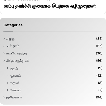
நரம்பு தளர்ச்சி குணமாக இயற்கை வழிமுறைகள்
Categories
அழகு
(35)
உடல் நலம்
(67)
உணவே மருந்து
(30)
சித்த மருத்துவம்
(56)
குடிநீர்
(9)
சூரணம்
(12)
தைலம்
(8)
லேகியம்
(7)
மூலிகைகள்
(194)