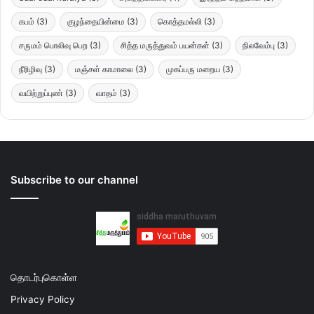
கபம்
(3)
குழந்தையின்மை
(3)
கொத்தமல்லி
(3)
சருமம் பொலிவு பெற
(3)
சித்த மருத்துவம் பயன்கள்
(3)
நிலவேம்பு
(3)
நீரிழிவு
(3)
மஞ்சள் காமாலை
(3)
முகப்பரு மறைய
(3)
வயிற்றுப்புண்
(3)
வாதம்
(3)
Subscribe to our channel
தொடர்புகொள்ள
Privacy Policy