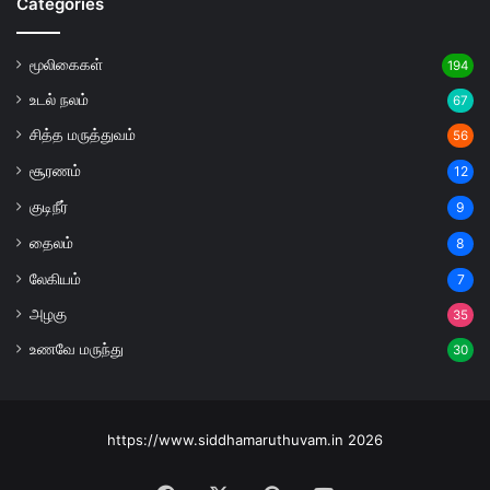
Categories
மூலிகைகள்
194
உடல் நலம்
67
சித்த மருத்துவம்
56
சூரணம்
12
குடிநீர்
9
தைலம்
8
லேகியம்
7
அழகு
35
உணவே மருந்து
30
https://www.siddhamaruthuvam.in 2026