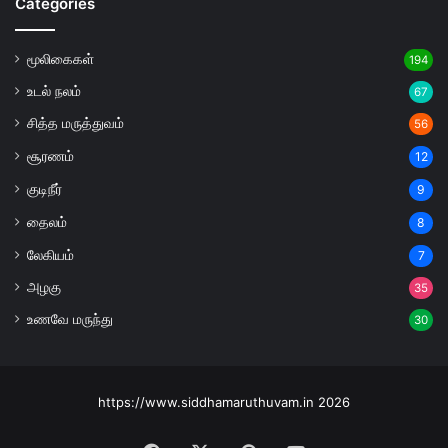
Categories
மூலிகைகள்
194
உடல் நலம்
67
சித்த மருத்துவம்
56
சூரணம்
12
குடிநீர்
9
தைலம்
8
லேகியம்
7
அழகு
35
உணவே மருந்து
30
https://www.siddhamaruthuvam.in 2026