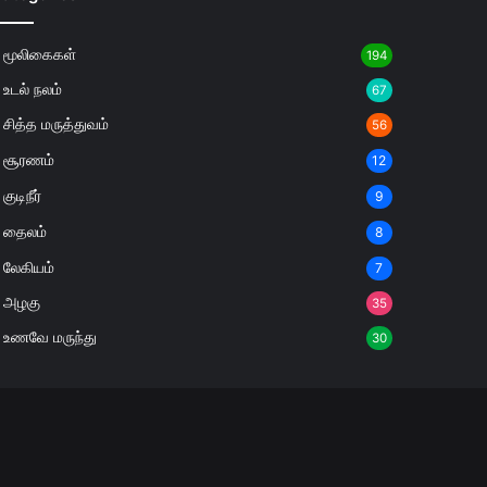
மூலிகைகள்
194
உடல் நலம்
67
சித்த மருத்துவம்
56
சூரணம்
12
குடிநீர்
9
தைலம்
8
லேகியம்
7
அழகு
35
உணவே மருந்து
30