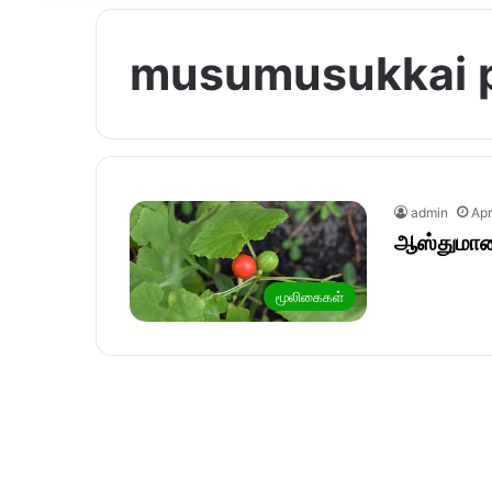
musumusukkai 
admin
Apr
ஆஸ்துமாவை
மூலிகைகள்