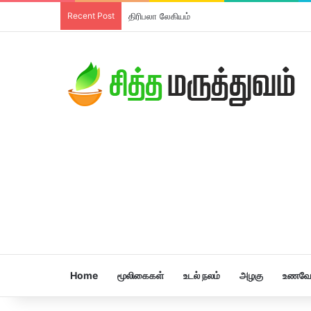
Recent Post
திரிபலா லேகியம்
Home
மூலிகைகள்
உடல் நலம்
அழகு
உணவே 