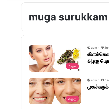
muga surukkam
admin
Jun
விளக்கெண
அழகு பெற
அழகு
admin
De
முகச்சுருக்
அழகு