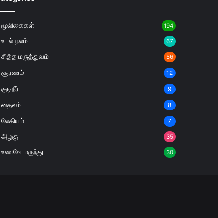
மூலிகைகள்
194
உடல் நலம்
67
சித்த மருத்துவம்
56
சூரணம்
12
குடிநீர்
9
தைலம்
8
லேகியம்
7
அழகு
35
உணவே மருந்து
30