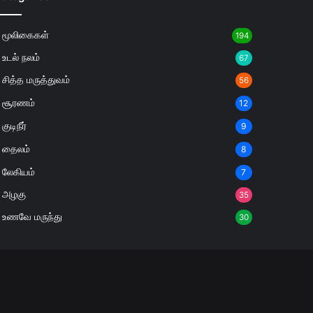
மூலிகைகள்
194
உடல் நலம்
67
சித்த மருத்துவம்
56
சூரணம்
12
குடிநீர்
9
தைலம்
8
லேகியம்
7
அழகு
35
உணவே மருந்து
30