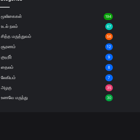
மூலிகைகள்
194
உடல் நலம்
67
சித்த மருத்துவம்
56
சூரணம்
12
குடிநீர்
9
தைலம்
8
லேகியம்
7
அழகு
35
உணவே மருந்து
30