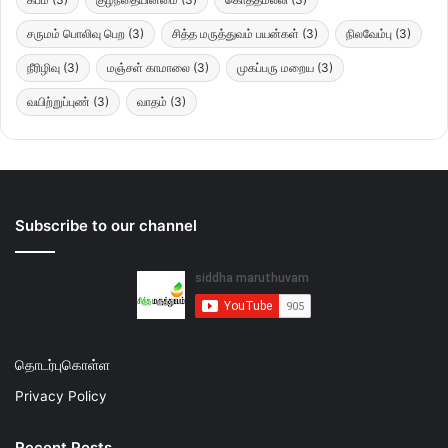
சருமம் பொலிவு பெற
(3)
சித்த மருத்துவம் பயன்கள்
(3)
நிலவேம்பு
(3)
நீரிழிவு
(3)
மஞ்சள் காமாலை
(3)
முகப்பரு மறைய
(3)
வயிற்றுப்புண்
(3)
வாதம்
(3)
Subscribe to our channel
தொடர்புகொள்ள
Privacy Policy
Recent Posts