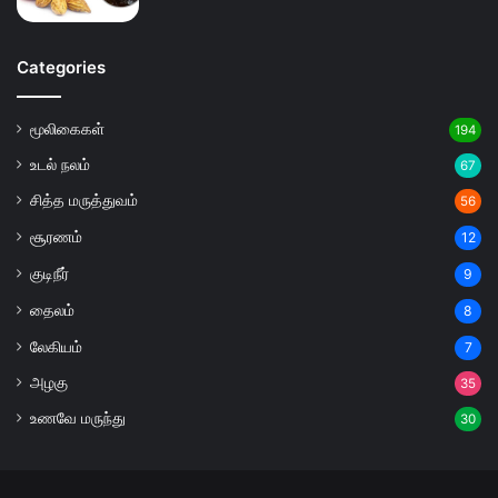
Categories
மூலிகைகள்
194
உடல் நலம்
67
சித்த மருத்துவம்
56
சூரணம்
12
குடிநீர்
9
தைலம்
8
லேகியம்
7
அழகு
35
உணவே மருந்து
30