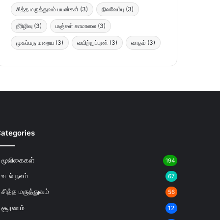
சித்த மருத்துவம் பயன்கள்
(3)
நிலவேம்பு
(3)
நீரிழிவு
(3)
மஞ்சள் காமாலை
(3)
முகப்பரு மறைய
(3)
வயிற்றுப்புண்
(3)
வாதம்
(3)
ategories
மூலிகைகள்
194
உடல் நலம்
67
சித்த மருத்துவம்
56
சூரணம்
12