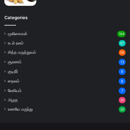
Categories
மூலிகைகள்
194
உடல் நலம்
67
சித்த மருத்துவம்
56
சூரணம்
12
குடிநீர்
9
தைலம்
8
லேகியம்
7
அழகு
35
உணவே மருந்து
30