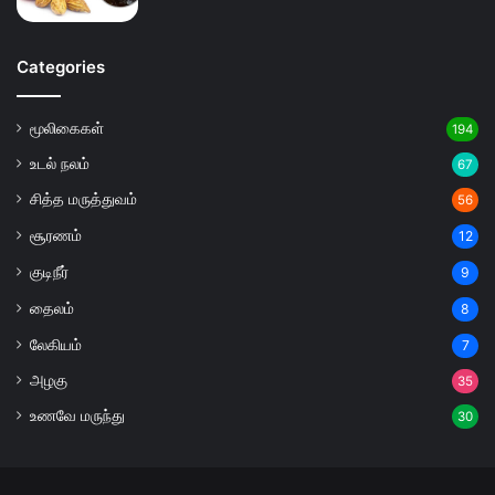
Categories
மூலிகைகள்
194
உடல் நலம்
67
சித்த மருத்துவம்
56
சூரணம்
12
குடிநீர்
9
தைலம்
8
லேகியம்
7
அழகு
35
உணவே மருந்து
30