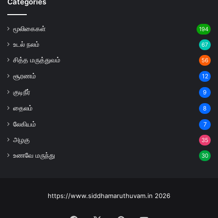
Categories
மூலிகைகள்
194
உடல் நலம்
67
சித்த மருத்துவம்
56
சூரணம்
12
குடிநீர்
9
தைலம்
8
லேகியம்
7
அழகு
35
உணவே மருந்து
30
https://www.siddhamaruthuvam.in 2026