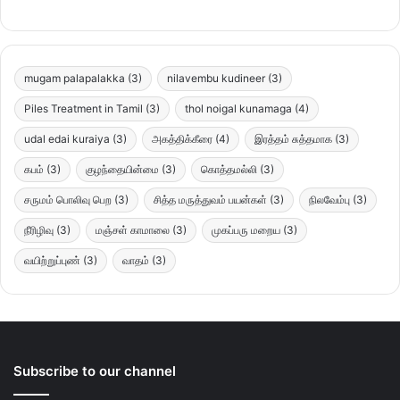
mugam palapalakka
(3)
nilavembu kudineer
(3)
Piles Treatment in Tamil
(3)
thol noigal kunamaga
(4)
udal edai kuraiya
(3)
அகத்திக்கீரை
(4)
இரத்தம் சுத்தமாக
(3)
கபம்
(3)
குழந்தையின்மை
(3)
கொத்தமல்லி
(3)
சருமம் பொலிவு பெற
(3)
சித்த மருத்துவம் பயன்கள்
(3)
நிலவேம்பு
(3)
நீரிழிவு
(3)
மஞ்சள் காமாலை
(3)
முகப்பரு மறைய
(3)
வயிற்றுப்புண்
(3)
வாதம்
(3)
Subscribe to our channel