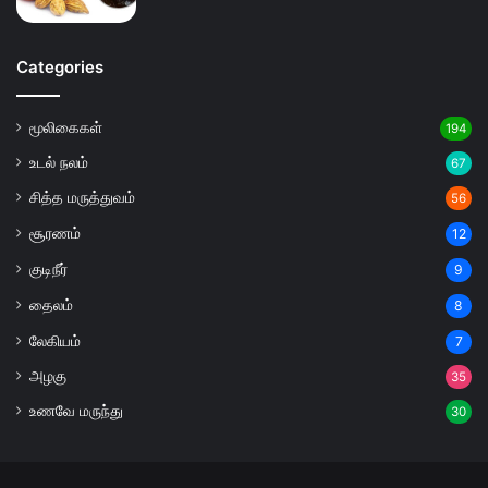
Categories
மூலிகைகள்
194
உடல் நலம்
67
சித்த மருத்துவம்
56
சூரணம்
12
குடிநீர்
9
தைலம்
8
லேகியம்
7
அழகு
35
உணவே மருந்து
30