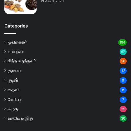
May 3, 2023
Categories
மூலிகைகள்
194
உடல் நலம்
67
சித்த மருத்துவம்
56
சூரணம்
12
குடிநீர்
9
தைலம்
8
லேகியம்
7
அழகு
35
உணவே மருந்து
30