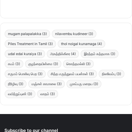
mugam palapalakka
(3)
nilavembu kudineer
(3)
Piles Treatment in Tamil
(3)
thol noigal kunamaga
(4)
udal edai kuraiya
(3)
அகத்திக்கீரை
(4)
இரத்தம் சுத்தமாக
(3)
கபம்
(3)
குழந்தையின்மை
(3)
கொத்தமல்லி
(3)
சருமம் பொலிவு பெற
(3)
சித்த மருத்துவம் பயன்கள்
(3)
நிலவேம்பு
(3)
நீரிழிவு
(3)
மஞ்சள் காமாலை
(3)
முகப்பரு மறைய
(3)
வயிற்றுப்புண்
(3)
வாதம்
(3)
Subscribe to our channel