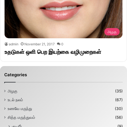
அழகு
admin
November 21, 2017
0
உதடுகள் ஒளி பெற இயற்கை வழிமுறைகள்
Categories
அழகு
(35)
உடல் நலம்
(67)
உணவே மருந்து
(30)
சித்த மருத்துவம்
(56)
குடிநீர்
(9)