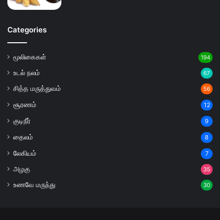
Categories
மூலிகைகள்
194
உடல் நலம்
67
சித்த மருத்துவம்
56
சூரணம்
12
குடிநீர்
9
தைலம்
8
லேகியம்
7
அழகு
35
உணவே மருந்து
30