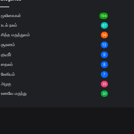
மூலிகைகள்
194
உடல் நலம்
67
சித்த மருத்துவம்
56
சூரணம்
12
குடிநீர்
9
தைலம்
8
லேகியம்
7
அழகு
35
உணவே மருந்து
30