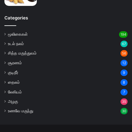
Categories
மூலிகைகள்
194
உடல் நலம்
67
சித்த மருத்துவம்
56
சூரணம்
12
குடிநீர்
9
தைலம்
8
லேகியம்
7
அழகு
35
உணவே மருந்து
30